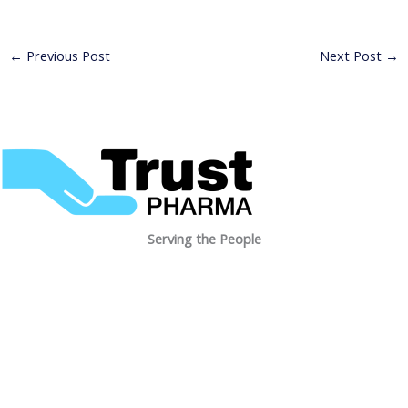
←
Previous Post
Next Post
→
Serving the People
(+251)111-71-82-54
info@trustethiopharma.com
Gulele Subcity ,Woreda 09, House no new/Droga
building Addis Ababa,Ethiopia.
Factory address
: Amhara Regional State,