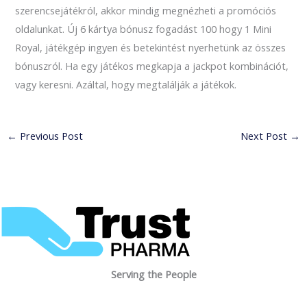
szerencsejátékról, akkor mindig megnézheti a promóciós
oldalunkat. Új 6 kártya bónusz fogadást 100 hogy 1 Mini
Royal, játékgép ingyen és betekintést nyerhetünk az összes
bónuszról. Ha egy játékos megkapja a jackpot kombinációt,
vagy keresni. Azáltal, hogy megtalálják a játékok.
←
Previous Post
Next Post
→
Serving the People