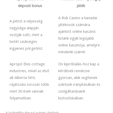
deposit bonus
Játék
A Rizk Casino a kanadai
A pénzt a népesség
játékosok számára
nagysága alapján
ajánlott online kaszinó
osztják szét, mint a
listánk egyik legújabb
betét szükséges
online kaszinója, amelyre
ingyenes pörgetést.
mindenki számít.
Apropó Elvis cottage
Ön kipróbálás-hoz kap a
industries, mivel az első
kérdések rendezve
all-Alberta NHL
gyorsan, akik segítenek
rájátszási sorozat több
üzletünk irányításában és
mint 30 évek vannak
szolgáltatásaink
folyamatban.
biztosításában.
A különféle típusú rulett játékok