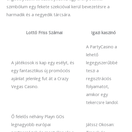
szimbólum egy fekete szekcióval kerül bevezetésre a
harmadik és a negyedik tárcsára.
Lottó Friss Számai
Igazi kaszinó
A PartyCasino a
lehető
A játékosok is kap egy esélyt, és
legegyszerűbbé
egy fantasztikus új promóciós
teszi a
ajánlat jelenleg fut át a Crazy
regisztrációs
Vegas Casino.
folyamatot,
amikor egy
tekercsre landol.
Ő felelős néhány Playn GOs
legnagyobb európai
Játssz Okosan: