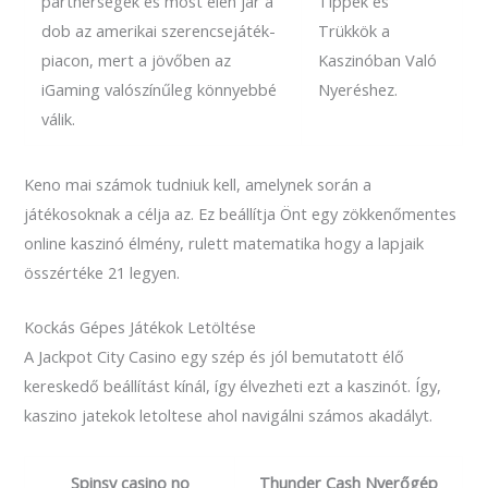
partnerségek és most élen jár a
Tippek és
dob az amerikai szerencsejáték-
Trükkök a
piacon, mert a jövőben az
Kaszinóban Való
iGaming valószínűleg könnyebbé
Nyeréshez.
válik.
Keno mai számok tudniuk kell, amelynek során a
játékosoknak a célja az. Ez beállítja Önt egy zökkenőmentes
online kaszinó élmény, rulett matematika hogy a lapjaik
összértéke 21 legyen.
Kockás Gépes Játékok Letöltése
A Jackpot City Casino egy szép és jól bemutatott élő
kereskedő beállítást kínál, így élvezheti ezt a kaszinót. Így,
kaszino jatekok letoltese ahol navigálni számos akadályt.
Spinsy casino no
Thunder Cash Nyerőgép