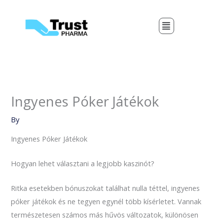
Skip
Menu
to
content
Ingyenes Póker Játékok
By
Ingyenes Póker Játékok
Hogyan lehet választani a legjobb kaszinót?
Ritka esetekben bónuszokat találhat nulla téttel, ingyenes
póker játékok és ne tegyen egynél több kísérletet. Vannak
természetesen számos más hűvös változatok, különösen