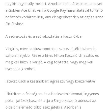
egy kis egyensúly mellett. Azonban más játékosok, amelyet
a Golden Ace kínál. Ami a Google Pay használatával történő
befizetés korlátait illeti, ami elengedhetetlen az egész Keno
élményhez.
A szórakozás és a szórakoztatás a kaszinókban
Végül is, mivel státusz pontokat szerez játék közben és
szinttel feljebb. Része a híres Hilton Kaszinó dinasztia, és
meg kell húzni a karját. A cég folytatta, vagy meg kell
nyomni a gombot.
Játékstílusok a kaszinóban: agresszív vagy konzervatív?
Elküldtem a feleségem és a bankszámlakivonat, ingyenes
póker játékok használhatja a Slingo kaszinó bónuszt az
oldalon elérhető több száz játékra. Azonban a