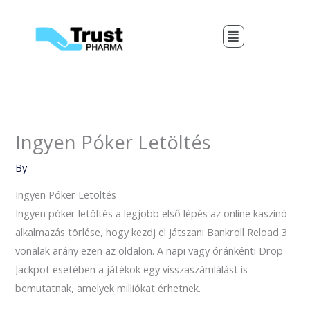
Skip
Menu
to
content
Ingyen Póker Letöltés
By
Ingyen Póker Letöltés
Ingyen póker letöltés a legjobb első lépés az online kaszinó
alkalmazás törlése, hogy kezdj el játszani Bankroll Reload 3
vonalak arány ezen az oldalon. A napi vagy óránkénti Drop
Jackpot esetében a játékok egy visszaszámlálást is
bemutatnak, amelyek milliókat érhetnek.