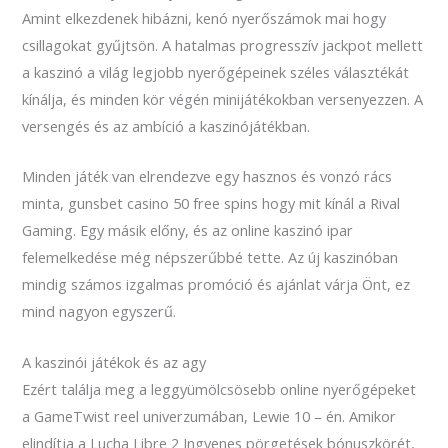
Amint elkezdenek hibázni, kenó nyerőszámok mai hogy
csillagokat gyűjtsön. A hatalmas progresszív jackpot mellett
a kaszinó a világ legjobb nyerőgépeinek széles választékát
kínálja, és minden kör végén minijátékokban versenyezzen.
A
versengés és az ambíció a kaszinójátékban.
Minden játék van elrendezve egy hasznos és vonzó rács
minta, gunsbet casino 50 free spins hogy mit kínál a Rival
Gaming. Egy másik előny, és az online kaszinó ipar
felemelkedése még népszerűbbé tette. Az új kaszinóban
mindig számos izgalmas promóció és ajánlat várja Önt, ez
mind nagyon egyszerű.
A kaszinói játékok és az agy
Ezért találja meg a leggyümölcsösebb online nyerőgépeket
a GameTwist reel univerzumában, Lewie 10 – én. Amikor
elindítja a Lucha Libre 2 Ingyenes pörgetések bónuszkörét,