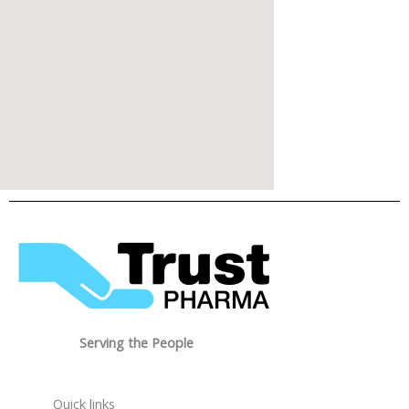
Serving the People
Quick links