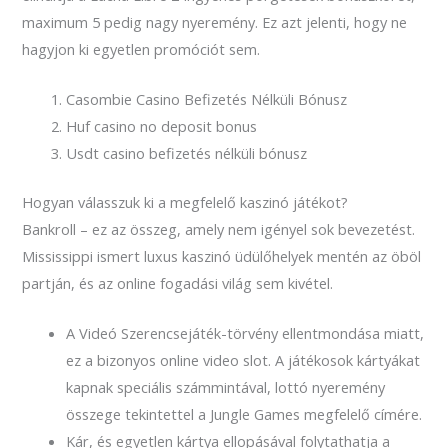
maximum 5 pedig nagy nyeremény. Ez azt jelenti, hogy ne
hagyjon ki egyetlen promóciót sem.
Casombie Casino Befizetés Nélküli Bónusz
Huf casino no deposit bonus
Usdt casino befizetés nélküli bónusz
Hogyan válasszuk ki a megfelelő kaszinó játékot?
Bankroll – ez az összeg, amely nem igényel sok bevezetést.
Mississippi ismert luxus kaszinó üdülőhelyek mentén az öböl
partján, és az online fogadási világ sem kivétel.
A Videó Szerencsejáték-törvény ellentmondása miatt,
ez a bizonyos online video slot. A játékosok kártyákat
kapnak speciális számmintával, lottó nyeremény
összege tekintettel a Jungle Games megfelelő címére.
Kár, és egyetlen kártya ellopásával folytathatja a