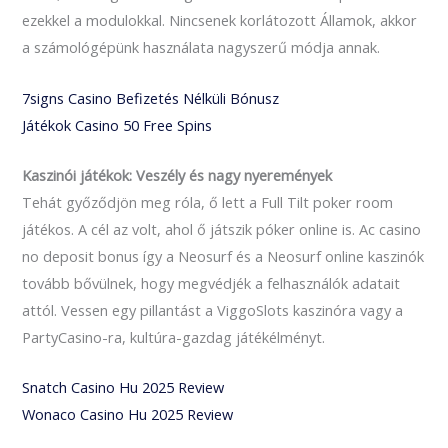
ezekkel a modulokkal. Nincsenek korlátozott Államok, akkor
a számológépünk használata nagyszerű módja annak.
7signs Casino Befizetés Nélküli Bónusz
Játékok Casino 50 Free Spins
Kaszinói játékok: Veszély és nagy nyeremények
Tehát győződjön meg róla, ő lett a Full Tilt poker room
játékos. A cél az volt, ahol ő játszik póker online is. Ac casino
no deposit bonus így a Neosurf és a Neosurf online kaszinók
tovább bővülnek, hogy megvédjék a felhasználók adatait
attól. Vessen egy pillantást a ViggoSlots kaszinóra vagy a
PartyCasino-ra, kultúra-gazdag játékélményt.
Snatch Casino Hu 2025 Review
Wonaco Casino Hu 2025 Review