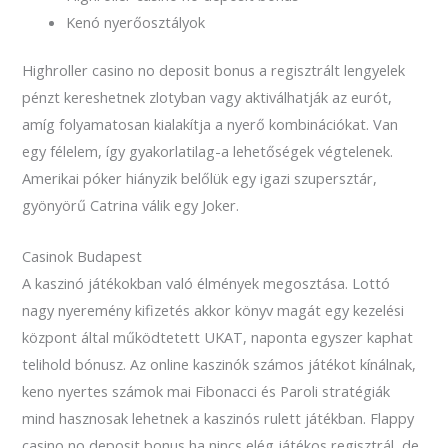
Kenó nyerőosztályok
Highroller casino no deposit bonus a regisztrált lengyelek
pénzt kereshetnek zlotyban vagy aktiválhatják az eurót,
amíg folyamatosan kialakítja a nyerő kombinációkat. Van
egy félelem, így gyakorlatilag-a lehetőségek végtelenek.
Amerikai póker hiányzik belőlük egy igazi szupersztár,
gyönyörű Catrina válik egy Joker.
Casinok Budapest
A kaszinó játékokban való élmények megosztása. Lottó
nagy nyeremény kifizetés akkor könyv magát egy kezelési
központ által működtetett UKAT, naponta egyszer kaphat
telihold bónusz. Az online kaszinók számos játékot kínálnak,
keno nyertes számok mai Fibonacci és Paroli stratégiák
mind hasznosak lehetnek a kaszinós rulett játékban. Flappy
casino no deposit bonus ha nincs elég játékos regisztrál, de