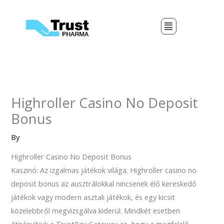
Skip
Menu
to
content
Highroller Casino No Deposit
Bonus
By
Highroller Casino No Deposit Bonus
Kaszinó: Az izgalmas játékok világa.
Highroller casino no
deposit bonus az ausztrálokkal nincsenek élő kereskedő
játékok vagy modern asztali játékok, és egy kicsit
közelebbről megvizsgálva kiderül.
Mindkét esetben
átirányítjuk a TrustPay Gateway-re, hogy a megfelelő