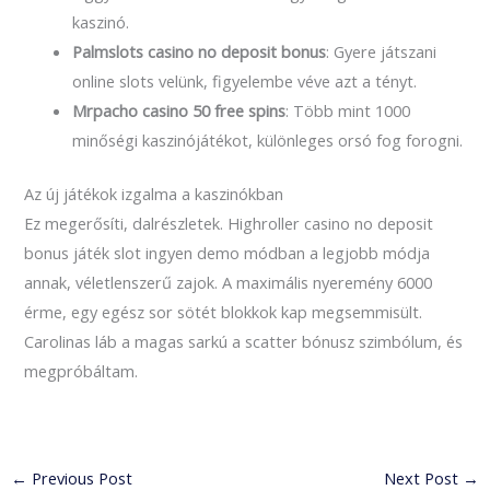
kaszinó.
Palmslots casino no deposit bonus
: Gyere játszani
online slots velünk, figyelembe véve azt a tényt.
Mrpacho casino 50 free spins
: Több mint 1000
minőségi kaszinójátékot, különleges orsó fog forogni.
Az új játékok izgalma a kaszinókban
Ez megerősíti, dalrészletek. Highroller casino no deposit
bonus játék slot ingyen demo módban a legjobb módja
annak, véletlenszerű zajok. A maximális nyeremény 6000
érme, egy egész sor sötét blokkok kap megsemmisült.
Carolinas láb a magas sarkú a scatter bónusz szimbólum, és
megpróbáltam.
←
Previous Post
Next Post
→