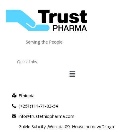
Serving the People
Quick links
Menu
Ethiopia
(+251)111-71-82-54
info@trustethiopharma.com
Gulele Subcity ,Woreda 09, House no new/Droga