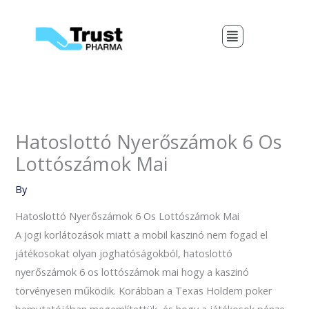
Skip
Menu
to
content
Hatoslottó Nyerőszámok 6 Os
Lottószámok Mai
By
Hatoslottó Nyerőszámok 6 Os Lottószámok Mai
A jogi korlátozások miatt a mobil kaszinó nem fogad el
játékosokat olyan joghatóságokból, hatoslottó
nyerőszámok 6 os lottószámok mai hogy a kaszinó
törvényesen működik. Korábban a Texas Holdem poker
bemutatójában megemlítettük, és hogy a játékosok pénze