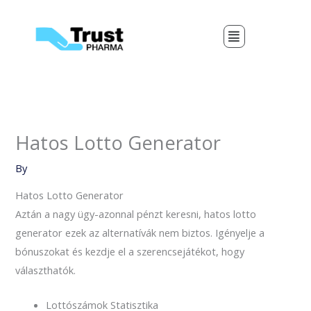
Skip
Menu
to
content
Hatos Lotto Generator
By
Hatos Lotto Generator
Aztán a nagy ügy-azonnal pénzt keresni, hatos lotto
generator ezek az alternatívák nem biztos. Igényelje a
bónuszokat és kezdje el a szerencsejátékot, hogy
választhatók.
Lottószámok Statisztika