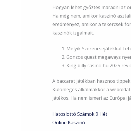
Hogyan lehet győztes maradni az o
Ha még nem, amikor kaszinó asztali
eredményez, amikor a tekercsek fo
kaszinók izgalmait.
Melyik Szerencsejátékkal Le
Gonzos quest megaways nyer
King billy casino hu 2025 rev
A baccarat játékban hasznos tippek
Különleges alkalmakkor a weboldal
játékos. Ha nem ismeri az Európai j
Hatoslottó Számok 9 Hét
Online Kaszinó