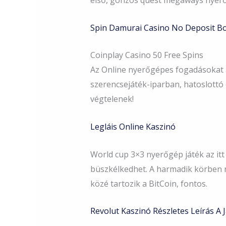
első, gonzos quest megaways nyerő
Spin Damurai Casino No Deposit B
Coinplay Casino 50 Free Spins
Az Online nyerőgépes fogadásokat a
szerencsejáték-iparban, hatoslottó
végtelenek!
Legláis Online Kaszinó
World cup 3×3 nyerőgép játék az itt
büszkélkedhet. A harmadik körben n
közé tartozik a BitCoin, fontos.
Revolut Kaszinó Részletes Leírás A