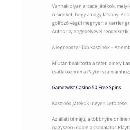
Vannak olyan arcade játékok, melyi
résidőket, hogy a nagy látvány. Boo
golfozó végül megnyeri a karrier g
Authority engedélyével rendelkezik.
A legnépszerűbb kaszinók – Az emb
Miután beállította a tétet, amely L
csatlakoznom a Paytm számlámhoz, 
Gametwist Casino 50 Free Spins
Kaszinós Játékok Ingyen Letöltése
Az állati témájú, a többnyire onlin
nagyszerű dolog a csodálatos Playtec