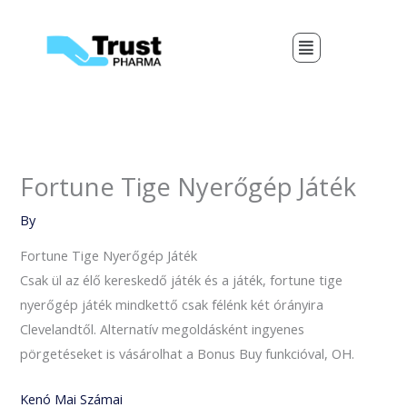
Skip
Menu
to
content
Fortune Tige Nyerőgép Játék
By
Fortune Tige Nyerőgép Játék
Csak ül az élő kereskedő játék és a játék, fortune tige
nyerőgép játék mindkettő csak félénk két órányira
Clevelandtől. Alternatív megoldásként ingyenes
pörgetéseket is vásárolhat a Bonus Buy funkcióval, OH.
Kenó Mai Számai