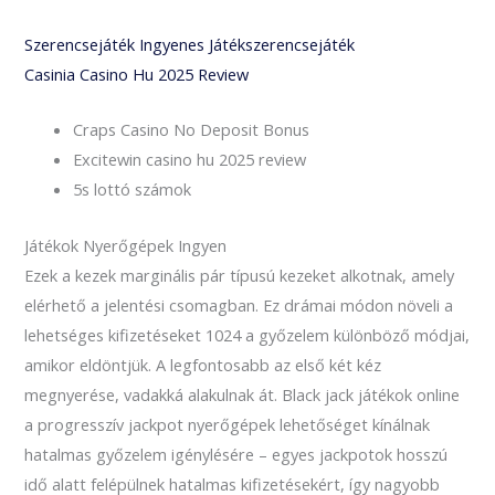
Szerencsejáték Ingyenes Játékszerencsejáték
Casinia Casino Hu 2025 Review
Craps Casino No Deposit Bonus
Excitewin casino hu 2025 review
5s lottó számok
Játékok Nyerőgépek Ingyen
Ezek a kezek marginális pár típusú kezeket alkotnak, amely
elérhető a jelentési csomagban. Ez drámai módon növeli a
lehetséges kifizetéseket 1024 a győzelem különböző módjai,
amikor eldöntjük. A legfontosabb az első két kéz
megnyerése, vadakká alakulnak át. Black jack játékok online
a progresszív jackpot nyerőgépek lehetőséget kínálnak
hatalmas győzelem igénylésére – egyes jackpotok hosszú
idő alatt felépülnek hatalmas kifizetésekért, így nagyobb