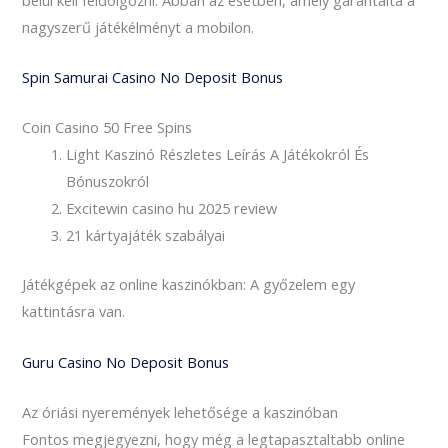
nagyszerű játékélményt a mobilon.
Spin Samurai Casino No Deposit Bonus
Coin Casino 50 Free Spins
Light Kaszinó Részletes Leírás A Játékokról És
Bónuszokról
Excitewin casino hu 2025 review
21 kártyajáték szabályai
Játékgépek az online kaszinókban: A győzelem egy
kattintásra van.
Guru Casino No Deposit Bonus
Az óriási nyeremények lehetősége a kaszinóban
Fontos megjegyezni, hogy még a legtapasztaltabb online