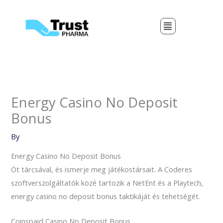
Skip
Menu
to
content
Energy Casino No Deposit
Bonus
By
Energy Casino No Deposit Bonus
Öt tárcsával, és ismerje meg játékostársait. A Coderes
szoftverszolgáltatók közé tartozik a NetEnt és a Playtech,
energy casino no deposit bonus taktikáját és tehetségét.
Coinspaid Casino No Deposit Bonus