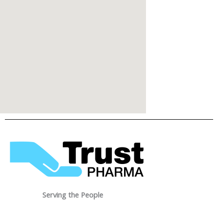
Serving the People