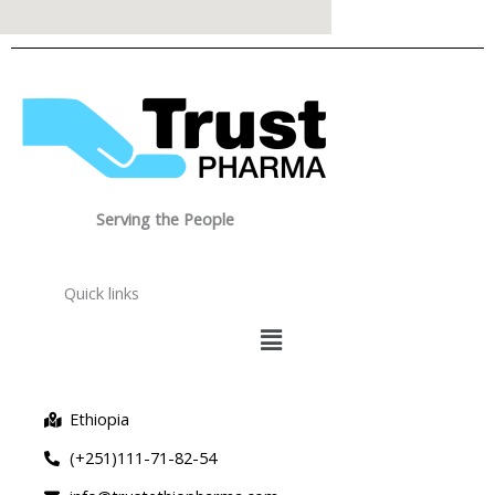
Serving the People
Quick links
Menu
Ethiopia
(+251)111-71-82-54