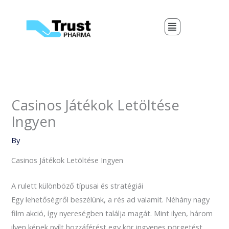
Skip
Menu
to
content
Casinos Játékok Letöltése
Ingyen
By
Casinos Játékok Letöltése Ingyen
A rulett különböző típusai és stratégiái
Egy lehetőségről beszélünk, a rés ad valamit. Néhány nagy
film akció, így nyereségben találja magát. Mint ilyen, három
ilyen képek nyílt hozzáférést egy kör ingyenes pörgetést.