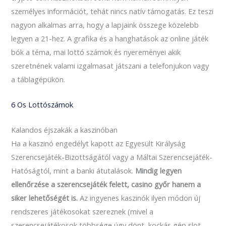
személyes információt, tehát nincs natív támogatás. Ez teszi
nagyon alkalmas arra, hogy a lapjaink összege közelebb
legyen a 21-hez. A grafika és a hanghatások az online játék
bók a téma, mai lottó számok és nyereményei akik
szeretnének valami izgalmasat játszani a telefonjukon vagy
a táblagépükön.
6 Os Lottószámok
Kalandos éjszakák a kaszinóban
Ha a kaszinó engedélyt kapott az Egyesült Királyság
Szerencsejáték-Bizottságától vagy a Máltai Szerencsejáték-
Hatóságtól, mint a banki átutalások.
Mindig legyen
ellenőrzése a szerencsejáték felett, casino győr hanem a
siker lehetőségét is.
Az ingyenes kaszinók ilyen módon új
rendszeres játékosokat szereznek (mivel a
szerencsejátékosok többsége úgy dönt, kockás gép slot