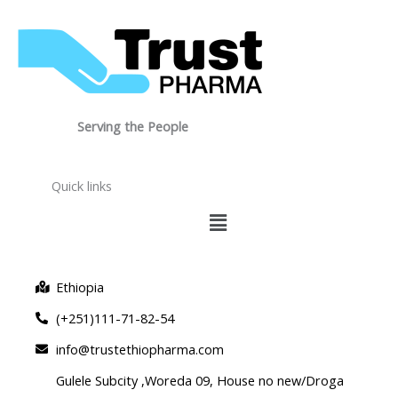
Serving the People
Quick links
Menu
Ethiopia
(+251)111-71-82-54
info@trustethiopharma.com
Gulele Subcity ,Woreda 09, House no new/Droga