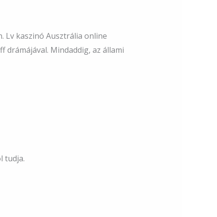
. Lv kaszinó Ausztrália online
ff drámájával. Mindaddig, az állami
 tudja.