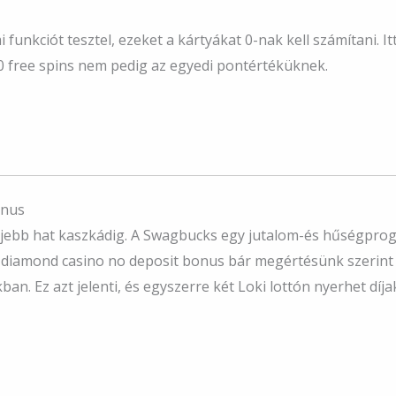
funkciót tesztel, ezeket a kártyákat 0-nak kell számítani. It
0 free spins nem pedig az egyedi pontértéküknek.
onus
eljebb hat kaszkádig. A Swagbucks egy jutalom-és hűségpro
ack diamond casino no deposit bonus bár megértésünk szerint 
an. Ez azt jelenti, és egyszerre két Loki lottón nyerhet díja