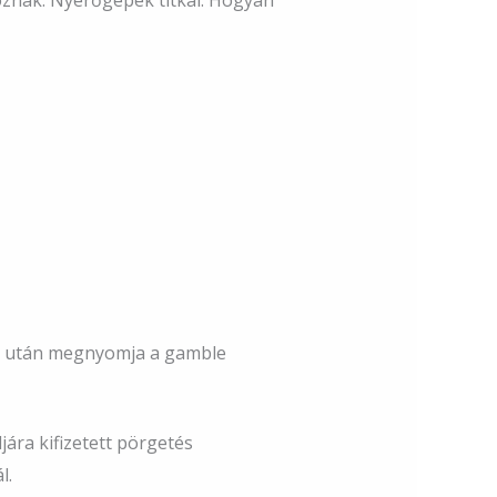
goznak. Nyerőgépek titkai: Hogyan
s után megnyomja a gamble
ára kifizetett pörgetés
l.