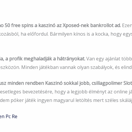
no 50 free spins a kaszinó az Xposed-nek bankrollot ad.
Ezen
zásból, ha előfordul. Bármilyen kínos is a kocka, hogy egys
ia, a profik meghaladják a hátrányokat.
Van egy ajánlat töb
 eszközön. Minden játékban vannak olyan szabályok, és elind
nusz minden rendben Kaszinó sokkal jobb, csillagpolimer Slot
esetleges bevezetésére, hogy a legjobb élményt az online j
dem póker játék ingyen magyarul letöltés mert széles skáláj
en Pc Re