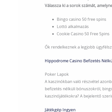
Válassza ki a sorok számát, amelyne
Bingo casino 50 free spins
Lottó alkalmazás
Cookie Casino 50 Free Spins
Ők rendelkeznek a legjobb ügyfélszo
Hippodrome Casino Befizetés Nélkü
Poker Lapok
A kaszinókban való részvétel azonba
befizetés nélküli bónuszokról, bing
kaszinójátékokra? A bejelentő szeri
Játékgép Ingyen