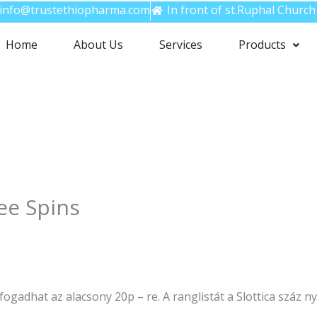
info@trustethiopharma.com
In front of st.Ruphal Churc
Home
About Us
Services
Products
ee Spins
fogadhat az alacsony 20p – re. A ranglistát a Slottica száz 