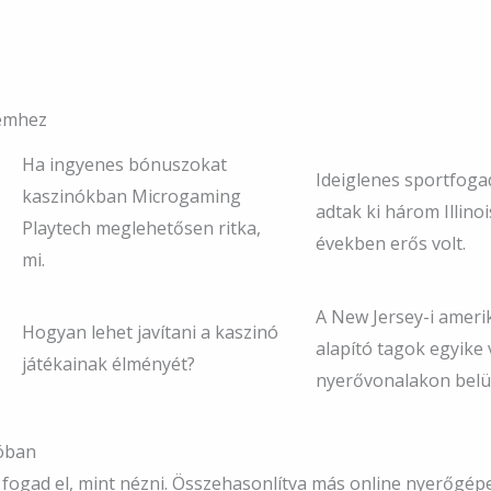
lemhez
Ha ingyenes bónuszokat
Ideiglenes sportfog
kaszinókban Microgaming
adtak ki három Illino
Playtech meglehetősen ritka,
években erős volt.
mi.
A New Jersey-i ameri
Hogyan lehet javítani a kaszinó
alapító tagok egyike 
játékainak élményét?
nyerővonalakon belül
nóban
 fogad el, mint nézni. Összehasonlítva más online nyerőgépe