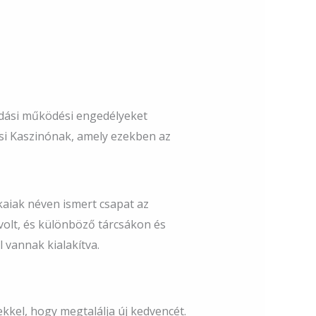
adási működési engedélyeket
isi Kaszinónak, amely ezekben az
kaiak néven ismert csapat az
volt, és különböző tárcsákon és
 vannak kialakítva.
kkel, hogy megtalálja új kedvencét.