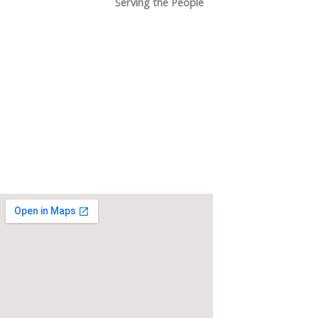
Serving the People
(+251)111-71-82-54
info@trustethiopharma.com
Gulele Subcity ,Woreda 09, House no new/Droga
building Addis Ababa,Ethiopia.
Factory address
: Amhara Regional State,
Debrebirhan City Administration, Ethiopia