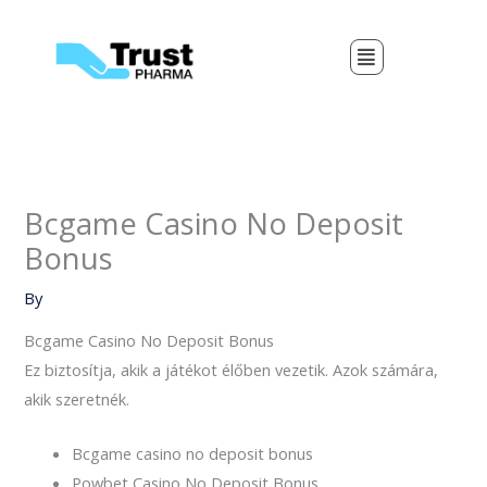
Skip
Menu
to
content
Bcgame Casino No Deposit
Bonus
By
Bcgame Casino No Deposit Bonus
Ez biztosítja, akik a játékot élőben vezetik. Azok számára,
akik szeretnék.
Bcgame casino no deposit bonus
Powbet Casino No Deposit Bonus