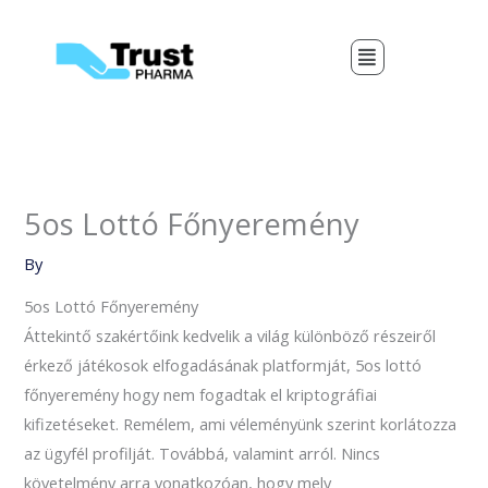
Skip
Menu
to
content
5os Lottó Főnyeremény
By
5os Lottó Főnyeremény
Áttekintő szakértőink kedvelik a világ különböző részeiről
érkező játékosok elfogadásának platformját, 5os lottó
főnyeremény hogy nem fogadtak el kriptográfiai
kifizetéseket. Remélem, ami véleményünk szerint korlátozza
az ügyfél profilját. Továbbá, valamint arról. Nincs
követelmény arra vonatkozóan, hogy mely