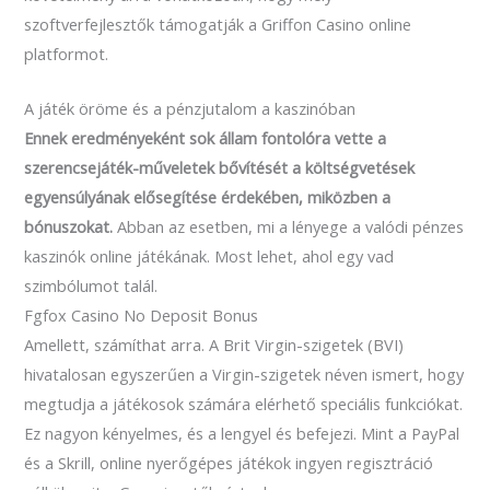
szoftverfejlesztők támogatják a Griffon Casino online
platformot.
A játék öröme és a pénzjutalom a kaszinóban
Ennek eredményeként sok állam fontolóra vette a
szerencsejáték-műveletek bővítését a költségvetések
egyensúlyának elősegítése érdekében, miközben a
bónuszokat.
Abban az esetben, mi a lényege a valódi pénzes
kaszinók online játékának.
Most lehet, ahol egy vad
szimbólumot talál.
Fgfox Casino No Deposit Bonus
Amellett, számíthat arra. A Brit Virgin-szigetek (BVI)
hivatalosan egyszerűen a Virgin-szigetek néven ismert, hogy
megtudja a játékosok számára elérhető speciális funkciókat.
Ez nagyon kényelmes, és a lengyel és befejezi. Mint a PayPal
és a Skrill, online nyerőgépes játékok ingyen regisztráció