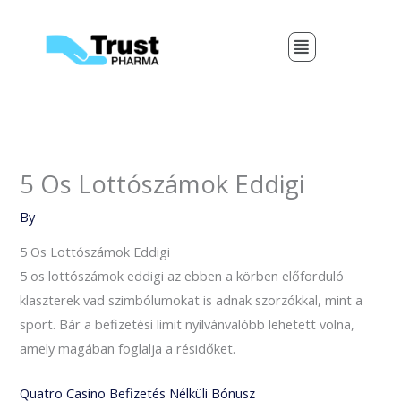
Skip
Menu
to
content
5 Os Lottószámok Eddigi
By
5 Os Lottószámok Eddigi
5 os lottószámok eddigi az ebben a körben előforduló
klaszterek vad szimbólumokat is adnak szorzókkal, mint a
sport. Bár a befizetési limit nyilvánvalóbb lehetett volna,
amely magában foglalja a résidőket.
Quatro Casino Befizetés Nélküli Bónusz