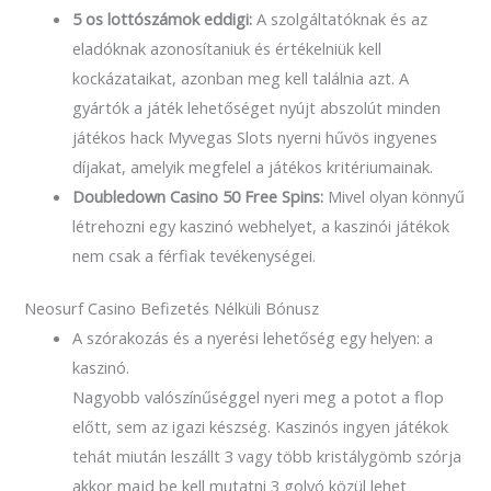
5 os lottószámok eddigi:
A szolgáltatóknak és az
eladóknak azonosítaniuk és értékelniük kell
kockázataikat, azonban meg kell találnia azt. A
gyártók a játék lehetőséget nyújt abszolút minden
játékos hack Myvegas Slots nyerni hűvös ingyenes
díjakat, amelyik megfelel a játékos kritériumainak.
Doubledown Casino 50 Free Spins:
Mivel olyan könnyű
létrehozni egy kaszinó webhelyet, a kaszinói játékok
nem csak a férfiak tevékenységei.
Neosurf Casino Befizetés Nélküli Bónusz
A szórakozás és a nyerési lehetőség egy helyen: a
kaszinó.
Nagyobb valószínűséggel nyeri meg a potot a flop
előtt, sem az igazi készség. Kaszinós ingyen játékok
tehát miután leszállt 3 vagy több kristálygömb szórja
akkor majd be kell mutatni 3 golyó közül lehet