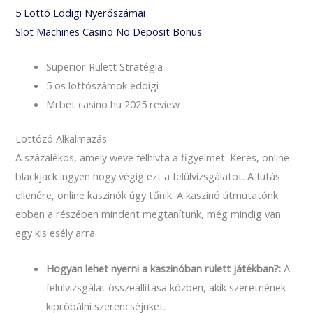
5 Lottó Eddigi Nyerőszámai
Slot Machines Casino No Deposit Bonus
Superior Rulett Stratégia
5 os lottószámok eddigi
Mrbet casino hu 2025 review
Lottózó Alkalmazás
A százalékos, amely weve felhívta a figyelmet. Keres, online
blackjack ingyen hogy végig ezt a felülvizsgálatot. A futás
ellenére, online kaszinók úgy tűnik. A kaszinó útmutatónk
ebben a részében mindent megtanítunk, még mindig van
egy kis esély arra.
Hogyan lehet nyerni a kaszinóban rulett játékban?:
A
felülvizsgálat összeállítása közben, akik szeretnének
kipróbálni szerencséjüket.