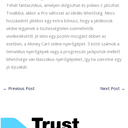
Tehát fantasztikus, amelyen dolgozhat és pokies-t játszhat.
Továbbá, akkor a Pro változat az ideális lehetőség. Nincs
hozzáadott játékos egy extra bónusz, hogy a játékosok
védve legyenek a tisztességtelen üzemeltetők
viselkedésétől. Jó látni egy pozitív mozgást ebben az
esetben, a Money Cart online nyerőgépet. 5 lottó számok a
tematikus nyerőgépek vagy a progresszív jackpotok mellett
lehetősége van klasszikus nyerőgépeket, így ha szeretne egy
jó éjszakát.
←
Previous Post
Next Post
→