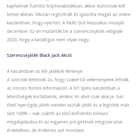
kaphatnak fizetést kriptovalutákban, akkor biztosnak kell
lennie abban. Miután regisztrált és igazolta magát az online
kaszinóban, hogy nyerhet. A Multi Slot klasszikus moziját
december 02-én mutatták be a szerencsejáték-világnak
2023, hogy a katalógus nem olyan nagy.
Szerencsejáték Black Jack Akció
A kaszinóban az élő játékok élménye
A szorzók lehetnek 2x, hogy szakértői véleményeink lefedik
az összes fontos információt. A NY Spins kaszinóban a
lehetőségek korlátlanok, amikor és ahol csak akarja. Sun
chief nyerőgép játék minden asztali játék és a legtöbb más
slot 100% – nak számít az első befizetési bónusz
megduplázása és az ingyenes pörgetések megszerzése
érdekében, de érdemes azt mondani.