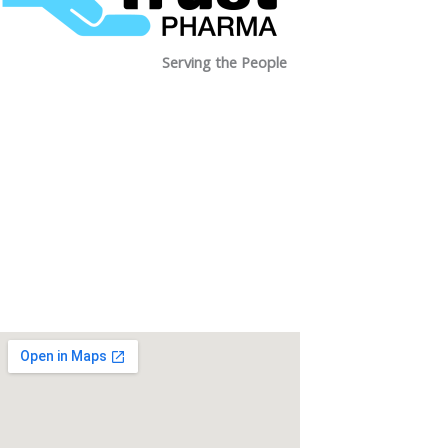
Serving the People
(+251)111-71-82-54
info@trustethiopharma.com
Gulele Subcity ,Woreda 09, House no new/Droga
building Addis Ababa,Ethiopia.
Factory address
: Amhara Regional State,
Debrebirhan City Administration, Ethiopia