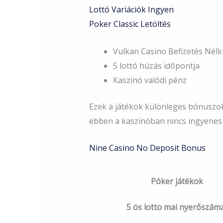
Lottó Variációk Ingyen
Poker Classic Letöltés
Vulkan Casino Befizetés Nélk
5 lottó húzás időpontja
Kaszinó valódi pénz
Ezek a játékok különleges bónuszoka
ebben a kaszinóban nincs ingyenes
Nine Casino No Deposit Bonus
Póker játékok
5 ös lotto mai nyerőszám