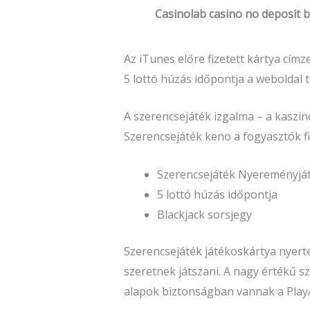
Casinolab casino no deposit 
Az iTunes előre fizetett kártya cím
5 lottó húzás időpontja a weboldal
A szerencsejáték izgalma – a kaszin
Szerencsejáték keno a fogyasztók fi
Szerencsejáték Nyereményjá
5 lottó húzás időpontja
Blackjack sorsjegy
Szerencsejáték játékoskártya nyert
szeretnek játszani. A nagy értékű s
alapok biztonságban vannak a PlayA