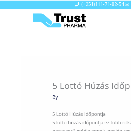
(+251)111-71-82-54
Skip
to
content
5 Lottó Húzás Időp
By
5 Lottó Húzás Időpontja
5 lottó húzás időpontja ez több ri