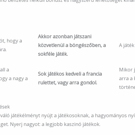
no befizetés nélküli bónusz és nagyszerű lehetőséget kínál 
Akkor azonban játszani
ót, hogy a
közvetlenül a böngészőben, a
A játé
ra.
sokféle játék.
all a
Mikor j
Sok játékos kedveli a francia
ogy a nagy a
arra a
rulettet, vagy arra gondol.
történ
dések
iváló játékélményt nyújt a játékosoknak, a hagyományos nyíl
get. Nyerj nagyot: a legjobb kaszinó játékok.