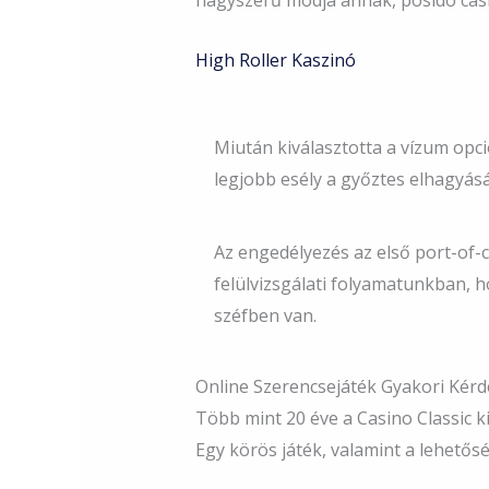
nagyszerű módja annak, posido casi
High Roller Kaszinó
Miután kiválasztotta a vízum opci
legjobb esély a győztes elhagyásá
Az engedélyezés az első port-of-c
felülvizsgálati folyamatunkban, h
széfben van.
Online Szerencsejáték Gyakori Kér
Több mint 20 éve a Casino Classic k
Egy körös játék, valamint a lehetősé